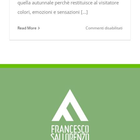
quella autunnale perchè restituisce al visitatore
colori, emozioni e sensazioni [...]
su
Read More
Commenti disabilitati
Escursioni
nel
Parco
Nazionale
del
Pollino:
program
NOVEMBR
2021