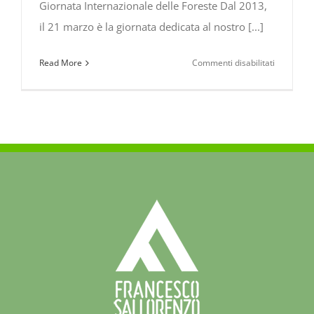
Giornata Internazionale delle Foreste Dal 2013,
il 21 marzo è la giornata dedicata al nostro [...]
su
Read More
Commenti disabilitati
21
marzo
2020:
“Giornata
Internazi
delle
Foreste”
…
Perchè
celebrarle