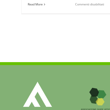
su
Read More
Commenti disabilitati
Eug
in
Via
Di
Gioi
all’
Sou
Fest
–
Poll
Mus