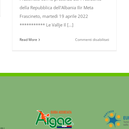
della Repubblica dell'Albania Ilir Meta
enio
Frascineto, martedì 19 aprile 2022
*********** Le Vallje Il [...]
a
su
Read More
Commenti disabilitati
Open
Vallje
nd
albanesi
ival
a
Frascineto
ino
con
ic
la
presenza
del
Presidente
della
Repubblica
dell’Albania