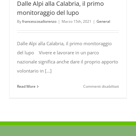
Dalle Alpi alla Calabria, il primo
monitoraggio del lupo
By
francescosallorenzo
|
Marzo 15th, 2021
|
General
Dalle Alpi alla Calabria, il primo monitoraggio
del lupo Vivere e lavorare in un parco
nazionale significa anche dare il proprio apporto
volontario in [...]
su
Read More
Commenti disabilitati
Dalle
Alpi
alla
Calabria,
il
primo