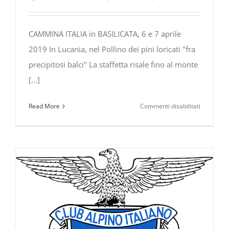
CAMMINA ITALIA in BASILICATA, 6 e 7 aprile
2019 In Lucania, nel Pollino dei pini loricati "fra
precipitosi balci" La staffetta risale fino al monte
[...]
su
Read More
Commenti disabilitati
Cammina
Italia
Cai
in
BASILICAT
6
–
7
aprile
2019