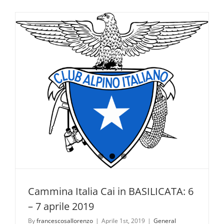
on
line
edition
2020
–
2021
Cammina Italia Cai in BASILICATA: 6
– 7 aprile 2019
By
francescosallorenzo
|
Aprile 1st, 2019
|
General