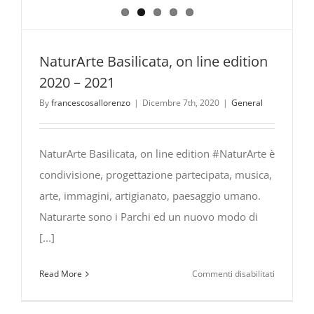
NaturArte Basilicata, on line edition
2020 – 2021
By
francescosallorenzo
|
Dicembre 7th, 2020
|
General
NaturArte Basilicata, on line edition #NaturArte è
condivisione, progettazione partecipata, musica,
arte, immagini, artigianato, paesaggio umano.
Naturarte sono i Parchi ed un nuovo modo di
[...]
su
Read More
Commenti disabilitati
NaturArte
Basilicata,