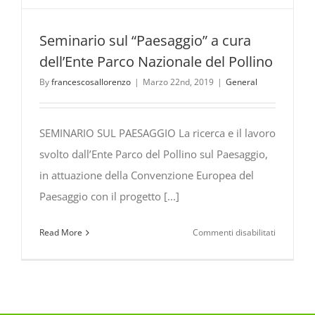
Seminario sul “Paesaggio” a cura
dell’Ente Parco Nazionale del Pollino
By
francescosallorenzo
|
Marzo 22nd, 2019
|
General
SEMINARIO SUL PAESAGGIO La ricerca e il lavoro
svolto dall’Ente Parco del Pollino sul Paesaggio,
in attuazione della Convenzione Europea del
Paesaggio con il progetto [...]
su
Read More
Commenti disabilitati
Seminario
sul
“Paesaggi
a