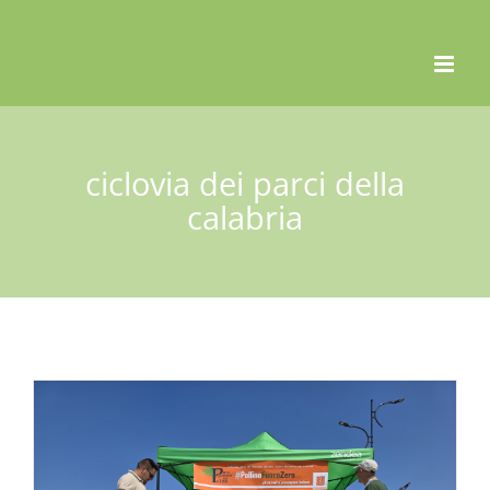
Skip
to
content
ciclovia dei parci della
calabria