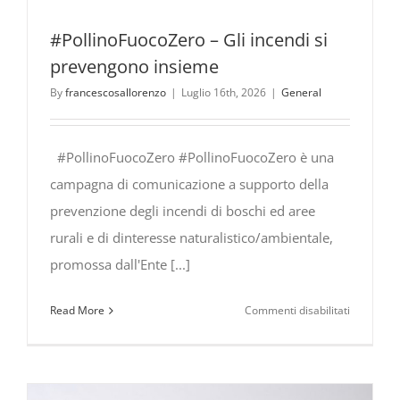
#PollinoFuocoZero – Gli incendi si
prevengono insieme
By
francescosallorenzo
|
Luglio 16th, 2026
|
General
#PollinoFuocoZero #PollinoFuocoZero è una
campagna di comunicazione a supporto della
prevenzione degli incendi di boschi ed aree
rurali e di dinteresse naturalistico/ambientale,
promossa dall'Ente [...]
su
Read More
Commenti disabilitati
#PollinoF
Gli
incendi
si