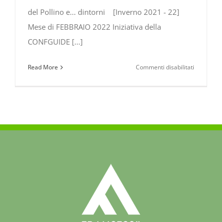
del Pollino e... dintorni [Inverno 2021 - 22]
Mese di FEBBRAIO 2022 Iniziativa della
CONFGUIDE [...]
su
Read More
Commenti disabilitati
Eventi
&
Manifesta
nel
Parco
Nazionale
del
Pollino
e
dintorni
[Inverno
2021-
22]