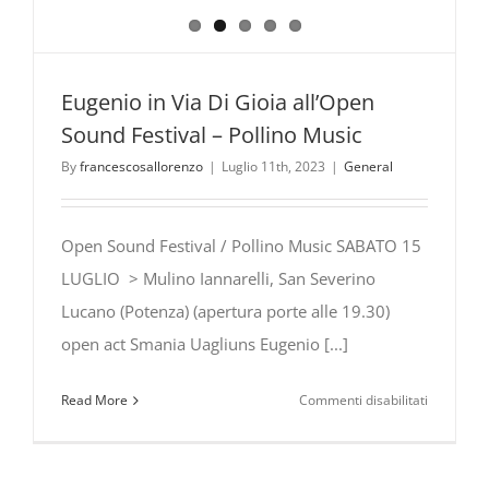
Eugenio in Via Di Gioia all’Open
Sound Festival – Pollino Music
By
francescosallorenzo
|
Luglio 11th, 2023
|
General
Open Sound Festival / Pollino Music SABATO 15
LUGLIO > Mulino Iannarelli, San Severino
Lucano (Potenza) (apertura porte alle 19.30)
open act Smania Uagliuns Eugenio [...]
su
Read More
Commenti disabilitati
Eugenio
in
Via