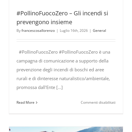
#PollinoFuocoZero – Gli incendi si
prevengono insieme
By
francescosallorenzo
|
Luglio 16th, 2026
|
General
#PollinoFuocoZero #PollinoFuocoZero è una
campagna di comunicazione a supporto della
prevenzione degli incendi di boschi ed aree
rurali e di dinteresse naturalistico/ambientale,
promossa dall'Ente [...]
su
Read More
Commenti disabilitati
#PollinoF
Gli
incendi
si