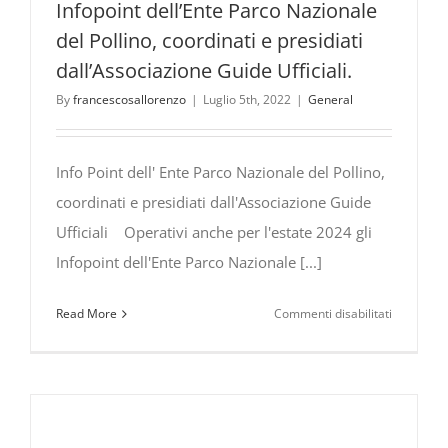
Pollino
Infopoint dell’Ente Parco Nazionale
“scoperto”
del Pollino, coordinati e presidiati
da
dall’Associazione Guide Ufficiali.
Topolino,
By
francescosallorenzo
|
Luglio 5th, 2022
|
General
il
celebre
personag
Info Point dell' Ente Parco Nazionale del Pollino,
della
Walt
coordinati e presidiati dall'Associazione Guide
Disney
Ufficiali Operativi anche per l'estate 2024 gli
Infopoint dell'Ente Parco Nazionale [...]
su
Read More
Commenti disabilitati
Infopoint
dell’Ente
Parco
Nazionale
del