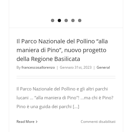
Music
Il Parco Nazionale del Pollino “alla
maniera di Pino”, nuovo progetto
della Regione Basilicata
By
francescosallorenzo
|
Gennaio 31st, 2023
|
General
Il Parco Nazionale del Pollino e gli altri parchi
lucani ... “alla maniera di Pino"! ...ma chi è Pino?
Pino è una guida dei parchi [...]
su
Read More
Commenti disabilitati
Il