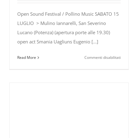
Open Sound Festival / Pollino Music SABATO 15
LUGLIO > Mulino Iannarelli, San Severino
Lucano (Potenza) (apertura porte alle 19.30)
open act Smania Uagliuns Eugenio [...]
su
Read More
Commenti disabilitati
Eugenio
in
Via
Di
Gioia
all’Open
Sound
Festival
–
Pollino