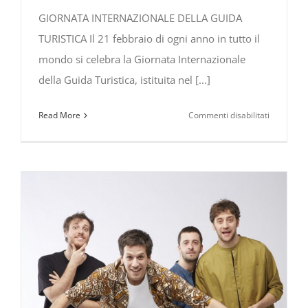
GIORNATA INTERNAZIONALE DELLA GUIDA
TURISTICA Il 21 febbraio di ogni anno in tutto il
mondo si celebra la Giornata Internazionale
della Guida Turistica, istituita nel [...]
su
Read More
Commenti disabilitati
Giornata
Internazi
della
Guida
Turistica
–
Edizione
2024