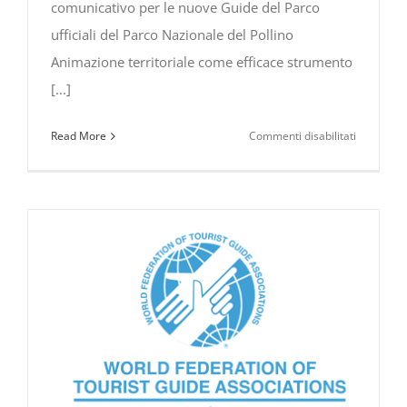
comunicativo per le nuove Guide del Parco
ufficiali del Parco Nazionale del Pollino
Animazione territoriale come efficace strumento
[...]
su
Read More
Commenti disabilitati
Animazio
territorial
come
efficace
strument
comunicat
formazio
per
le
nuove
Guide
del