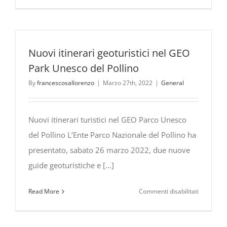
Vallje
albanesi
a
Frascinet
con
Nuovi itinerari geoturistici nel GEO
la
Park Unesco del Pollino
presenza
By
francescosallorenzo
|
Marzo 27th, 2022
|
General
del
President
della
Nuovi itinerari turistici nel GEO Parco Unesco
Repubblic
del Pollino L’Ente Parco Nazionale del Pollino ha
dell’Alban
Ilir
presentato, sabato 26 marzo 2022, due nuove
Meta
guide geoturistiche e [...]
su
Read More
Commenti disabilitati
Nuovi
itinerari