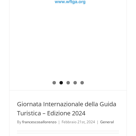
Parco
ufficiali
del
Parco
Nazionale
del
Pollino.
Giornata Internazionale della Guida
Turistica – Edizione 2024
By
francescosallorenzo
|
Febbraio 21st, 2024
|
General