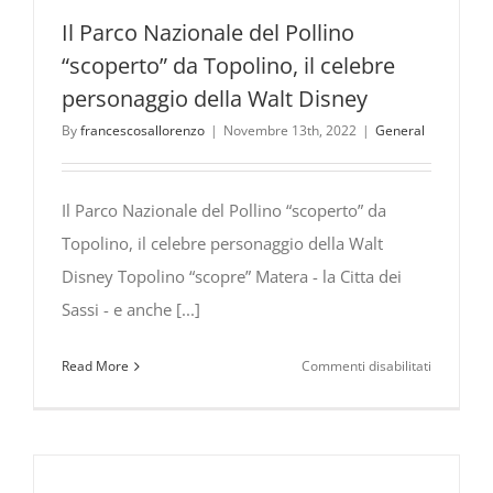
Il Parco Nazionale del Pollino
“scoperto” da Topolino, il celebre
personaggio della Walt Disney
By
francescosallorenzo
|
Novembre 13th, 2022
|
General
Il Parco Nazionale del Pollino “scoperto” da
Topolino, il celebre personaggio della Walt
Disney Topolino “scopre” Matera - la Citta dei
Sassi - e anche [...]
su
Read More
Commenti disabilitati
Il
Parco
Nazionale
del