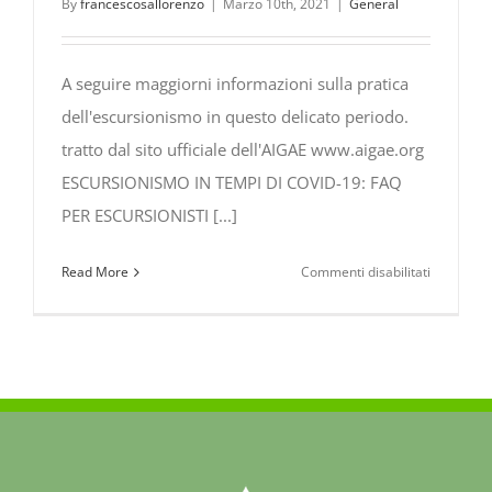
By
francescosallorenzo
|
Marzo 10th, 2021
|
General
A seguire maggiorni informazioni sulla pratica
dell'escursionismo in questo delicato periodo.
tratto dal sito ufficiale dell'AIGAE www.aigae.org
ESCURSIONISMO IN TEMPI DI COVID-19: FAQ
PER ESCURSIONISTI [...]
su
Read More
Commenti disabilitati
ESCURSI
IN
TEMPI
DI
COVID-
19
(Articolo
AIGAE)