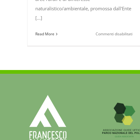
naturalistico/ambientale, promossa dall'Ente
[...]
su
Read More
Commenti disabilitati
#Pol
Gli
ince
si
pre
ins