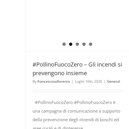
#PollinoFuocoZero – Gli incendi si
prevengono insieme
By
francescosallorenzo
|
Luglio 16th, 2026
|
General
#PollinoFuocoZero #PollinoFuocoZero è
una campagna di comunicazione a supporto
della prevenzione degli incendi di boschi ed
aree rurali e di dinteresse