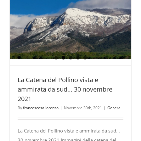
da
vivere
lentament
La Catena del Pollino vista e
ammirata da sud… 30 novembre
2021
By
francescosallorenzo
|
Novembre 30th, 2021
|
General
La Catena del Pollino vista e ammirata da sud...
30 novembre 2021 Immagini della catena del