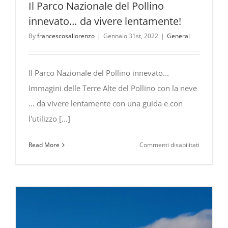
Il Parco Nazionale del Pollino
innevato… da vivere lentamente!
By
francescosallorenzo
|
Gennaio 31st, 2022
|
General
Il Parco Nazionale del Pollino innevato...
Immagini delle Terre Alte del Pollino con la neve
... da vivere lentamente con una guida e con
l'utilizzo [...]
su
Read More
Commenti disabilitati
Il
Parco
Nazionale
del
Pollino
innevato…