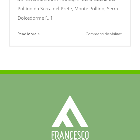
Pollino da Serra del Prete, Monte Pollino, Serra
Dolcedorme [...]
su
Read More
Commenti disabilitati
La
Catena
del
Pollino
vista
e
ammirata
da
sud…
30
novembre
2021