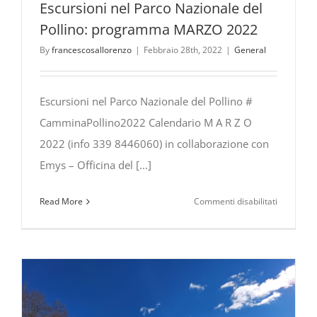
Escursioni nel Parco Nazionale del
Pollino: programma MARZO 2022
By
francescosallorenzo
|
Febbraio 28th, 2022
|
General
Escursioni nel Parco Nazionale del Pollino #
CamminaPollino2022 Calendario M A R Z O
2022 (info 339 8446060) in collaborazione con
Emys – Officina del [...]
su
Read More
Commenti disabilitati
Escursioni
nel
Parco
Nazionale
del
Pollino: