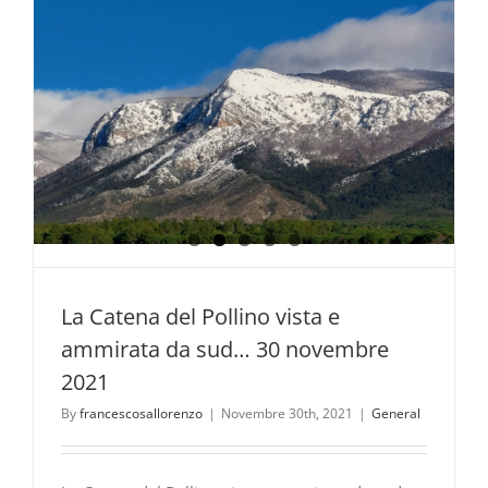
innevato…
da
vivere
lentament
La Catena del Pollino vista e
ammirata da sud… 30 novembre
2021
By
francescosallorenzo
|
Novembre 30th, 2021
|
General