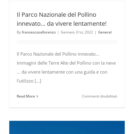
Il Parco Nazionale del Pollino
innevato… da vivere lentamente!
By
francescosallorenzo
|
Gennaio 31st, 2022
|
General
Il Parco Nazionale del Pollino innevato...
Immagini delle Terre Alte del Pollino con la neve
... da vivere lentamente con una guida e con
l'utilizzo [...]
su
Read More
Commenti disabilitati
Il
Parco
Nazionale
del
Pollino