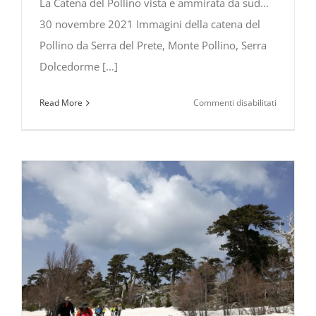
La Catena del Pollino vista e ammirata da sud...
30 novembre 2021 Immagini della catena del
Pollino da Serra del Prete, Monte Pollino, Serra
Dolcedorme [...]
su
Read More
Commenti disabilitati
La
Catena
del
Pollino
vista
e
ammirata
da
sud…
30
novembre
2021