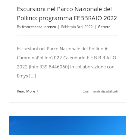
Escursioni nel Parco Nazionale del
Pollino: programma FEBBRAIO 2022
By
francescosallorenzo
|
Febbraio 3rd, 2022
|
General
Escursioni nel Parco Nazionale del Pollino #
CamminaPollino2022 Calendario F E B B R A I O
2022 (info 339 8446060) in collaborazione con
Emys [...]
su
Read More
Commenti disabilitati
Escursioni
nel
Parco
Nazionale
del
Pollino: