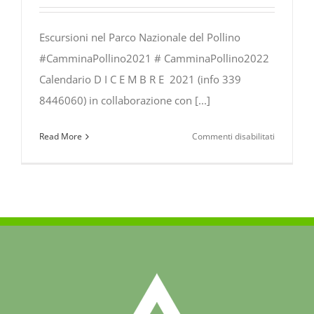
Escursioni nel Parco Nazionale del Pollino
#CamminaPollino2021 # CamminaPollino2022
Calendario D I C E M B R E 2021 (info 339
8446060) in collaborazione con [...]
su
Read More
Commenti disabilitati
Escursioni
nel
Parco
Nazionale
del
Pollino:
program
Dicembre
2021
–