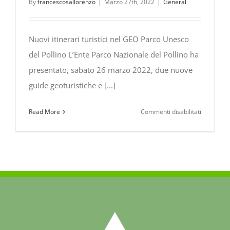
By
francescosallorenzo
|
Marzo 27th, 2022
|
General
Nuovi itinerari turistici nel GEO Parco Unesco
del Pollino L’Ente Parco Nazionale del Pollino ha
presentato, sabato 26 marzo 2022, due nuove
guide geoturistiche e [...]
su
Read More
Commenti disabilitati
Nuovi
itinerari
geoturistic
nel
GEO
Park
Unesco
del
Pollino