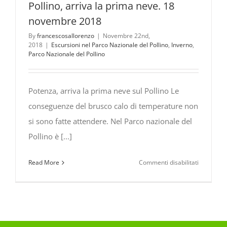
Pollino, arriva la prima neve. 18
novembre 2018
By
francescosallorenzo
|
Novembre 22nd,
2018
|
Escursioni nel Parco Nazionale del Pollino
,
Inverno
,
Parco Nazionale del Pollino
Potenza, arriva la prima neve sul Pollino Le
conseguenze del brusco calo di temperature non
si sono fatte attendere. Nel Parco nazionale del
Pollino è [...]
su
Read More
Commenti disabilitati
Pollino,
arriva
la
prima
neve.