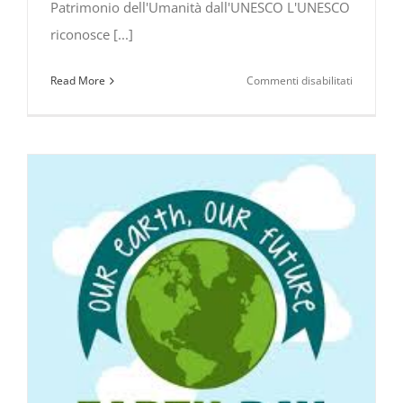
Patrimonio dell'Umanità dall'UNESCO L'UNESCO
riconosce [...]
su
Read More
Commenti disabilitati
La
faggeta
vetusta
del
Pollinello
Patrimoni
UNESCO