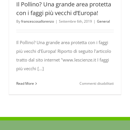
Il Pollino? Una grande area protetta
con i faggi più vecchi d’Europa!
By
francescosallorenzo
|
Settembre 6th, 2019
|
General
Il Pollino? Una grande area protetta con i faggi
più vecchi d'Europa! Riporto di seguito l'articolo
tratto dal sito internet "www.lescienze.it I faggi
più vecchi [...]
su
Read More
Commenti disabilitati
Il
Pollino?
Una
grande
area
protetta