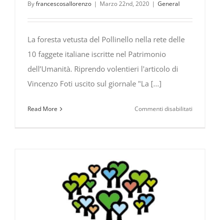
By
francescosallorenzo
|
Marzo 22nd, 2020
|
General
La foresta vetusta del Pollinello nella rete delle
10 faggete italiane iscritte nel Patrimonio
dell’Umanità. Riprendo volentieri l'articolo di
Vincenzo Foti uscito sul giornale "La [...]
su
Read More
Commenti disabilitati
La
foresta
vetusta
del
Pollinello
citata
su
“La
Repubblic