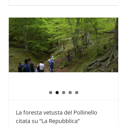
EARTH
DAY
–
Giornata
della
Terra
–
22
aprile
2020
La foresta vetusta del Pollinello
citata su “La Repubblica”