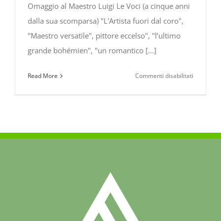
Omaggio al Maestro Luigi Le Voci (a cinque anni
dalla sua scomparsa) "L'Artista fuori dal coro",
"Maestro versatile", pittore eccelso", "l’ultimo
grande bohémien", "un romantico [...]
su
Read More
Commenti disabilitati
Omaggio
al
Maestro
Luigi
Le
Voci