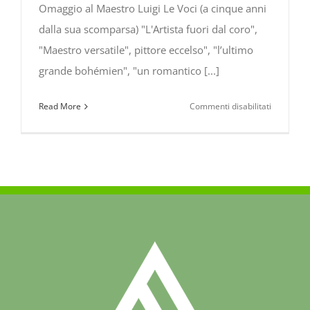
Omaggio al Maestro Luigi Le Voci (a cinque anni
dalla sua scomparsa) "L'Artista fuori dal coro",
"Maestro versatile", pittore eccelso", "l’ultimo
grande bohémien", "un romantico [...]
su
Read More
Commenti disabilitati
Omaggio
al
Maestro
Luigi
Le
Voci