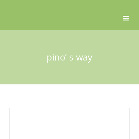
Skip
to
content
pino’ s way