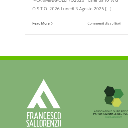
#CAMMINAPOLLINO2026 Calendario A G
O S T O 2026 Lunedì 3 Agosto 2026 [...]
su
Read More
Commenti disabilitati
ESC
nel
PAR
NAZ
del
POL
PR
AGO
–
SET
202