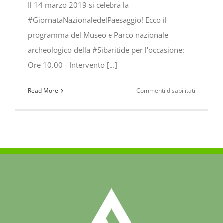
Il 14 marzo 2019 si celebra la
#GiornataNazionaledelPaesaggio! Ecco il
programma del Museo e Parco nazionale
archeologico della #Sibaritide per l'occasione:
Ore 10.00 - Intervento [...]
su
Read More
Commenti disabilitati
14
marzo
2019:
Giornata
Nazionale
del
Paesaggi
–
Museo
e
Parco