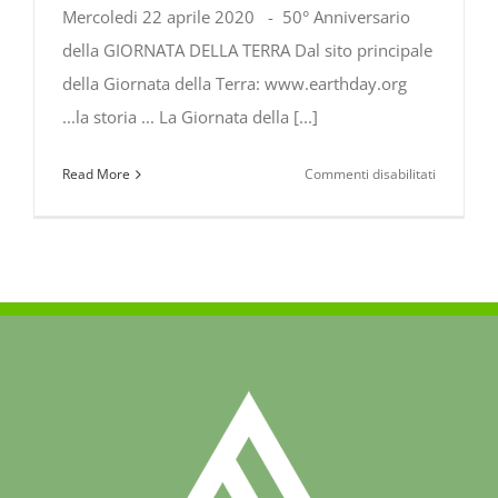
Mercoledi 22 aprile 2020 - 50° Anniversario
della GIORNATA DELLA TERRA Dal sito principale
della Giornata della Terra: www.earthday.org
...la storia ... La Giornata della [...]
su
Read More
Commenti disabilitati
EARTH
DAY
–
Giornata
della
Terra
–
22
aprile
2020