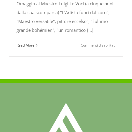
Omaggio al Maestro Luigi Le Voci (a cinque anni
dalla sua scomparsa) "L'Artista fuori dal coro",
"Maestro versatile", pittore eccelso", "l’ultimo
grande bohémien", "un romantico [...]
su
Read More
Commenti disabilitati
Omaggio
al
Maestro
Luigi
Le
Voci