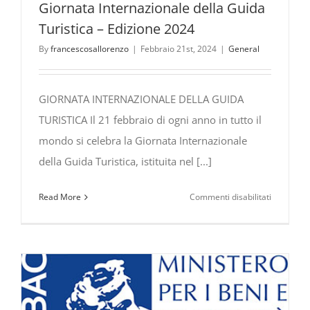
Giornata Internazionale della Guida
Turistica – Edizione 2024
By
francescosallorenzo
|
Febbraio 21st, 2024
|
General
GIORNATA INTERNAZIONALE DELLA GUIDA
TURISTICA Il 21 febbraio di ogni anno in tutto il
mondo si celebra la Giornata Internazionale
della Guida Turistica, istituita nel [...]
su
Read More
Commenti disabilitati
Giornata
Internazi
della
Guida
Turistica
–