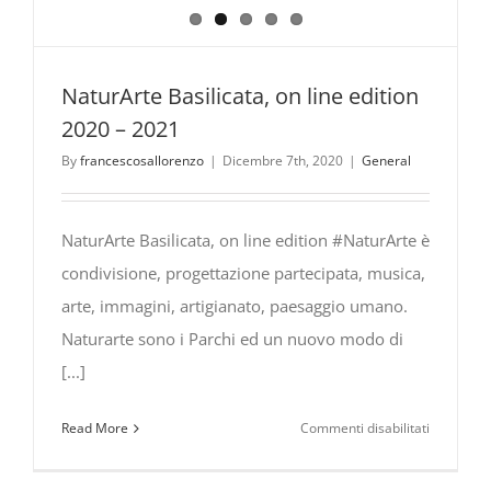
NaturArte Basilicata, on line edition
2020 – 2021
By
francescosallorenzo
|
Dicembre 7th, 2020
|
General
NaturArte Basilicata, on line edition #NaturArte è
condivisione, progettazione partecipata, musica,
arte, immagini, artigianato, paesaggio umano.
Naturarte sono i Parchi ed un nuovo modo di
[...]
su
Read More
Commenti disabilitati
NaturArte
Basilicata,