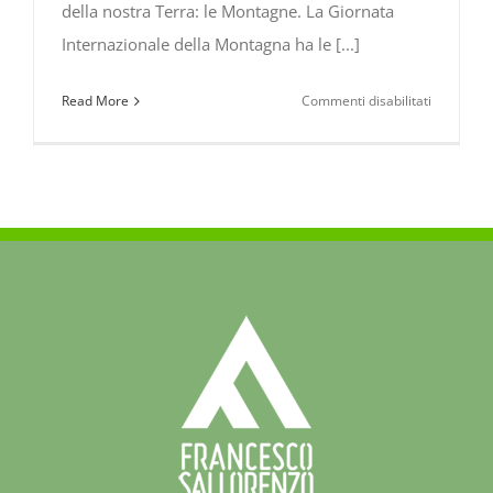
della nostra Terra: le Montagne. La Giornata
Internazionale della Montagna ha le [...]
su
Read More
Commenti disabilitati
Giornata
Internazi
della
Montagna
11
dicembre
2020