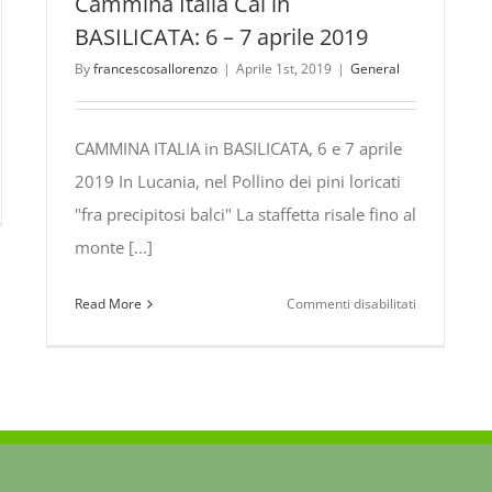
Cammina Italia Cai in
BASILICATA: 6 – 7 aprile 2019
By
francescosallorenzo
|
Aprile 1st, 2019
|
General
CAMMINA ITALIA in BASILICATA, 6 e 7 aprile
2019 In Lucania, nel Pollino dei pini loricati
urArte
"fra precipitosi balci" La staffetta risale fino al
licata,
monte [...]
su
Read More
Commenti disabilitati
ion
Cammina
0
Italia
Cai
1
in
BASILICATA:
6
–