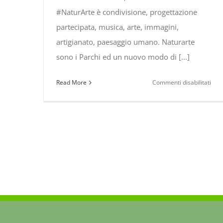
#NaturArte è condivisione, progettazione
partecipata, musica, arte, immagini,
artigianato, paesaggio umano. Naturarte
sono i Parchi ed un nuovo modo di [...]
su
Read More
Commenti disabilitati
Nat
Basi
on
line
edit
202
–
202