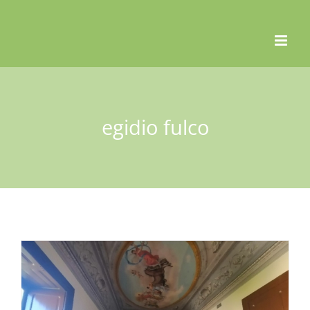
Skip
to
content
egidio fulco