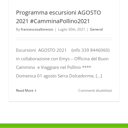
Programma escursioni AGOSTO
2021 #CamminaPollino2021
By
francescosallorenzo
|
Luglio 30th, 2021
|
General
Escursioni AGOSTO 2021 (info 339 8446060)
in collaborazione con Emys – Officina del Buon
Cammino e Viaggiare nel Pollino ****
Domenica 01 agosto Serra Dolcedorme, [...]
su
Read More
Commenti disabilitati
Program
escursioni
AGOSTO
2021
#Cammina