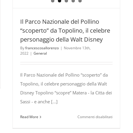
Il Parco Nazionale del Pollino
“scoperto” da Topolino, il celebre
personaggio della Walt Disney
By
francescosallorenzo
|
Novembre 13th,
2022
|
General
Il Parco Nazionale del Pollino “scoperto” da
Topolino, il celebre personaggio della Walt
co
Disney Topolino “scopre” Matera - la Citta dei
ionale
Sassi - e anche [...]
ino
su
Read More
Commenti disabilitati
Il
iera
Parco