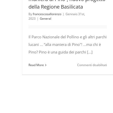
della Regione Basilicata
By
francescosallorenzo
|
Gennaio 31st,
2023
|
General
Il Parco Nazionale del Pollino e gli altri parchi
lucani ... “alla maniera di Pino"! ...ma chi è
Pino? Pino è una guida dei parchi [...]
su
Read More
Commenti disabilitati
Il
Par
Naz
del
Poll
“alla
man