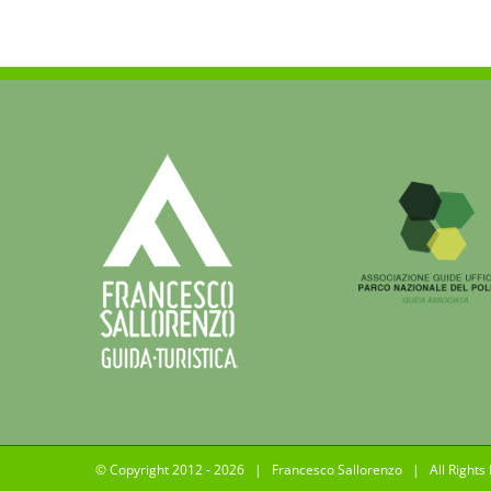
di
Pino
nuo
prog
dell
Reg
Basi
© Copyright 2012 -
2026 | Francesco Sallorenzo | All Rights