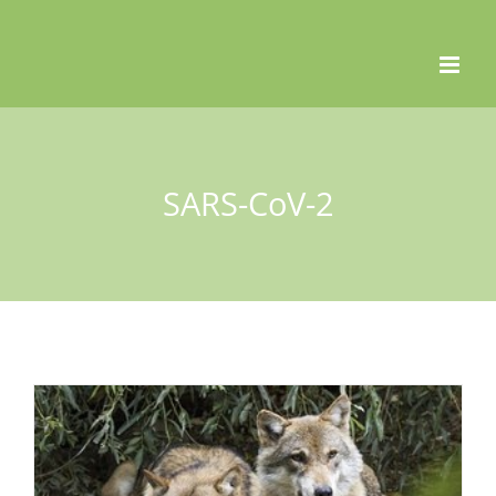
Skip
to
content
SARS-CoV-2