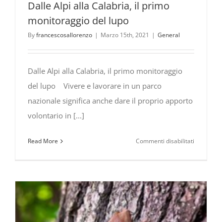
Dalle Alpi alla Calabria, il primo
monitoraggio del lupo
By
francescosallorenzo
|
Marzo 15th, 2021
|
General
Dalle Alpi alla Calabria, il primo monitoraggio
del lupo Vivere e lavorare in un parco
nazionale significa anche dare il proprio apporto
volontario in [...]
su
Read More
Commenti disabilitati
Dalle
Alpi
alla
Calabria,
il
primo