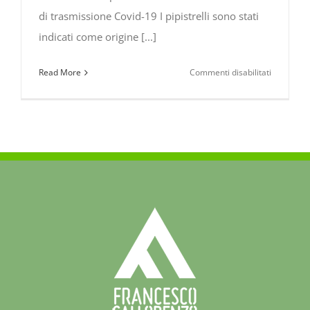
di trasmissione Covid-19 I pipistrelli sono stati
indicati come origine [...]
su
Read More
Commenti disabilitati
COVID-
19
e
pipistrelli:
chiarimen
circa
le
relazioni
tra
la
presenza
di
chirotteri
e