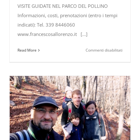
VISITE GUIDATE NEL PARCO DEL POLLINO
Informazioni, costi, prenotazioni (entro i tempi
indicati): Tel. 339 8446060
www.francescosallorenzo.it [...]
su
Read More
Commenti disabilitati
Natura
e
Borghi
da
scoprire
–
Calendari
dal
8
dicembre
al
6