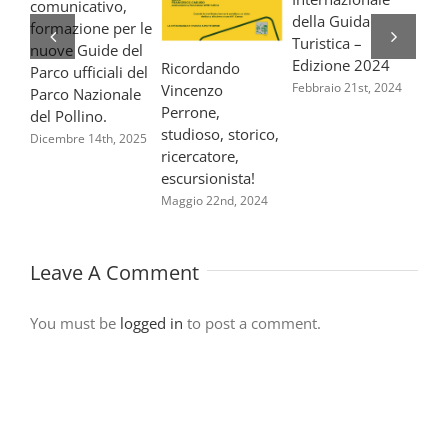
comunicativo,
della Guida
formazione per le
Turistica –
#Po
nuove Guide del
Edizione 2024
Gli
Ricordando
Parco ufficiali del
pre
Febbraio 21st, 2024
Vincenzo
Parco Nazionale
ins
Perrone,
del Pollino.
studioso, storico,
Lugl
Dicembre 14th, 2025
ricercatore,
escursionista!
Maggio 22nd, 2024
Leave A Comment
You must be
logged in
to post a comment.