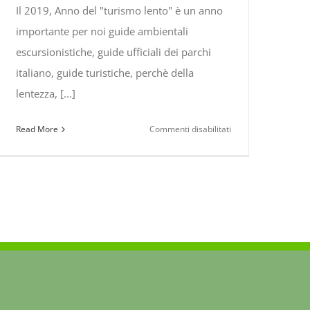
Il 2019, Anno del "turismo lento" è un anno
importante per noi guide ambientali
escursionistiche, guide ufficiali dei parchi
italiano, guide turistiche, perchè della
lentezza, [...]
su
Read More
Commenti disabilitati
2019,
Anno
del
turismo
lento