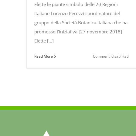
Elette le piante simbolo delle 20 Regioni
italiane Lorenzo Peruzzi coordinatore del
gruppo della Società Botanica Italiana che ha
promosso l’iniziativa [27 novembre 2018]
Elette [...]
su
Read More
Commenti disabilitati
Elet
le
pian
sim
dell
20
Regi
ital