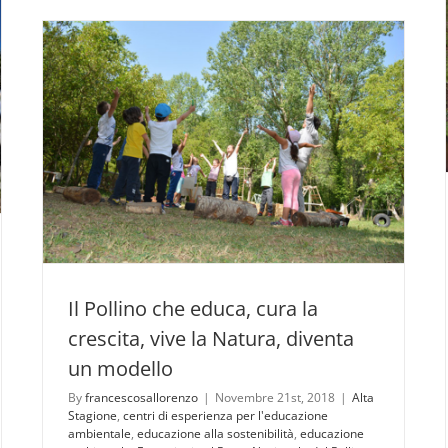
a
far
parte
di
IUCN
Il Pollino che educa, cura la
crescita, vive la Natura, diventa
un modello
By
francescosallorenzo
|
Novembre 21st, 2018
|
Alta
Stagione
,
centri di esperienza per l'educazione
ambientale
,
educazione alla sostenibilità
,
educazione