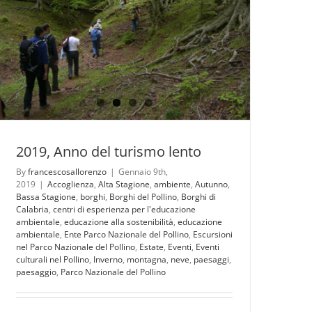
zone
umide
e
mutamenti
climateci
2019, Anno del turismo lento
By
francescosallorenzo
|
Gennaio 9th,
2019
|
Accoglienza
,
Alta Stagione
,
ambiente
,
Autunno
,
Bassa Stagione
,
borghi
,
Borghi del Pollino
,
Borghi di
Calabria
,
centri di esperienza per l'educazione
ambientale
,
educazione alla sostenibilità
,
educazione
ambientale
,
Ente Parco Nazionale del Pollino
,
Escursioni
nel Parco Nazionale del Pollino
,
Estate
,
Eventi
,
Eventi
culturali nel Pollino
,
Inverno
,
montagna
,
neve
,
paesaggi
,
paesaggio
,
Parco Nazionale del Pollino