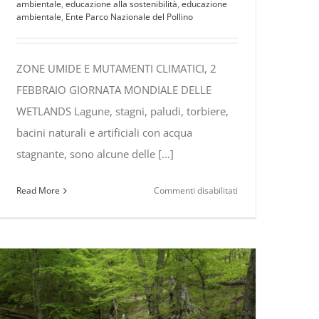
ambientale
,
educazione alla sostenibilità
,
educazione
ambientale
,
Ente Parco Nazionale del Pollino
ZONE UMIDE E MUTAMENTI CLIMATICI, 2
FEBBRAIO GIORNATA MONDIALE DELLE
WETLANDS Lagune, stagni, paludi, torbiere,
bacini naturali e artificiali con acqua
stagnante, sono alcune delle [...]
su
Read More
Commenti disabilitati
2
Febbraio
2019,
Giornata
mondiale
delle
WETLANS,