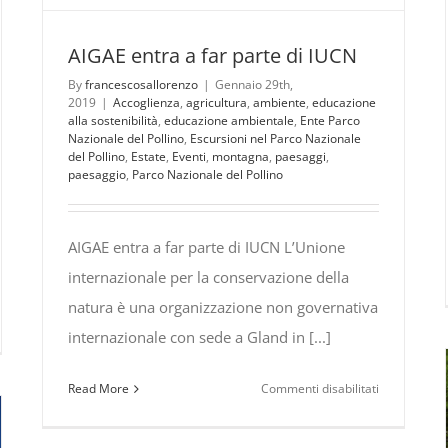
AIGAE entra a far parte di IUCN
By
francescosallorenzo
|
Gennaio 29th,
2019
|
Accoglienza
,
agricultura
,
ambiente
,
educazione
alla sostenibilità
,
educazione ambientale
,
Ente Parco
Nazionale del Pollino
,
Escursioni nel Parco Nazionale
del Pollino
,
Estate
,
Eventi
,
montagna
,
paesaggi
,
paesaggio
,
Parco Nazionale del Pollino
AIGAE entra a far parte di IUCN L’Unione
internazionale per la conservazione della
natura è una organizzazione non governativa
internazionale con sede a Gland in [...]
o
AE
su
Read More
Commenti disabilitati
9…
AIGAE
entra