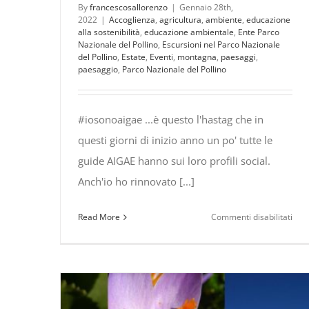
By
francescosallorenzo
|
Gennaio 28th,
2022
|
Accoglienza
,
agricultura
,
ambiente
,
educazione
alla sostenibilità
,
educazione ambientale
,
Ente Parco
Nazionale del Pollino
,
Escursioni nel Parco Nazionale
del Pollino
,
Estate
,
Eventi
,
montagna
,
paesaggi
,
paesaggio
,
Parco Nazionale del Pollino
#iosonoaigae ...è questo l'hastag che in
questi giorni di inizio anno un po' tutte le
guide AIGAE hanno sui loro profili social.
Anch'io ho rinnovato [...]
su
Read More
Commenti disabilitati
Soci
AIG
dal
199