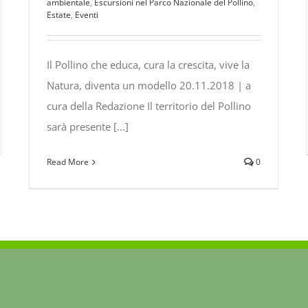
ambientale
,
Escursioni nel Parco Nazionale del Pollino
,
Estate
,
Eventi
Il Pollino che educa, cura la crescita, vive la
Natura, diventa un modello 20.11.2018 | a
cura della Redazione Il territorio del Pollino
sarà presente [...]
te
Read More
0
te
bolo
e
oni
iane