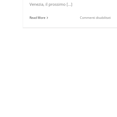
Venezia, il prossimo [...]
su
Read More
Commenti disabilitati
Rac
il
buio
(nel
terr
del
Polli
Così
“Il
buc
sba
a
Vene
inte
al