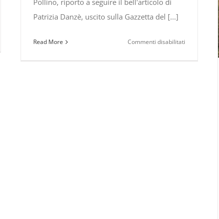
Pollino, riporto a seguire il bell'articolo di
Patrizia Danzè, uscito sulla Gazzetta del [...]
su
Read More
Commenti disabilitati
contare
Il
nuovo
film
le
di
e
Michelangel
Frammartin
no).
visto
da
Patrizia
o”
Danzè
rca
zia,
rvista