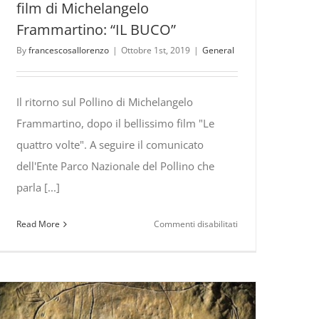
film di Michelangelo
Frammartino: “IL BUCO”
By
francescosallorenzo
|
Ottobre 1st, 2019
|
General
Il ritorno sul Pollino di Michelangelo
Frammartino, dopo il bellissimo film "Le
quattro volte". A seguire il comunicato
dell'Ente Parco Nazionale del Pollino che
parla [...]
su
Read More
Commenti disabilitati
Sul
Pollino
le
riprese
del