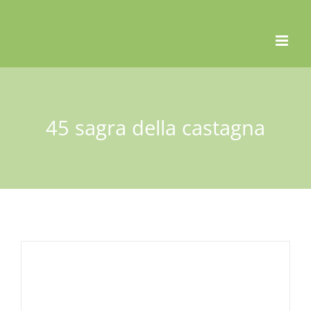
Skip
to
content
45 sagra della castagna