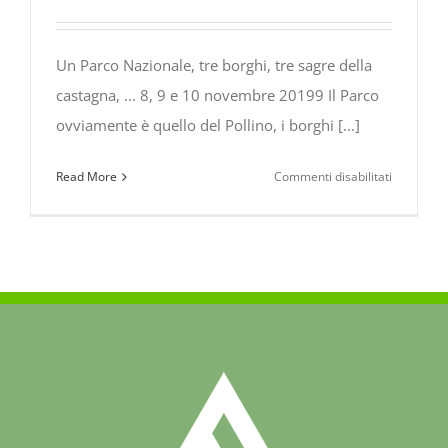
Un Parco Nazionale, tre borghi, tre sagre della
castagna, ... 8, 9 e 10 novembre 20199 Il Parco
ovviamente è quello del Pollino, i borghi [...]
su
Read More
Commenti disabilitati
Un
Parco
Nazionale
tre
borghi,
tre
sagre
della
castagna,
…
8,