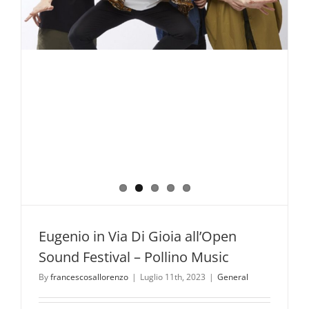
Parco
ufficiali
del
Parco
Nazionale
del
Pollino.
Eugenio in Via Di Gioia all’Open
Sound Festival – Pollino Music
By
francescosallorenzo
|
Luglio 11th, 2023
|
General