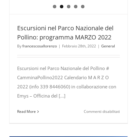
Escursioni nel Parco Nazionale del
Pollino: programma MARZO 2022
By
francescosallorenzo
|
Febbraio 28th, 2022
|
General
Escursioni nel Parco Nazionale del Pollino #
CamminaPollino2022 Calendario M A R Z O
2022 (info 339 8446060) in collaborazione con
Emys – Officina del [...]
su
Read More
Commenti disabilitati
Escursioni
nel
Parco