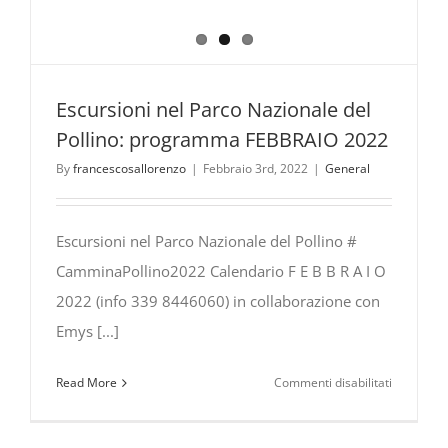
Escursioni nel Parco Nazionale del
Pollino: programma FEBBRAIO 2022
By
francescosallorenzo
|
Febbraio 3rd, 2022
|
General
Escursioni nel Parco Nazionale del Pollino #
CamminaPollino2022 Calendario F E B B R A I O
2022 (info 339 8446060) in collaborazione con
Emys [...]
su
Read More
Commenti disabilitati
Escursioni
nel