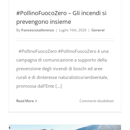
#PollinoFuocoZero – Gli incendi si
prevengono insieme
By
francescosallorenzo
|
Luglio 16th, 2026
|
General
#PollinoFuocoZero #PollinoFuocoZero è una
campagna di comunicazione a supporto della
prevenzione degli incendi di boschi ed aree
rurali e di dinteresse naturalistico/ambientale,
promossa dall'Ente [...]
su
Read More
Commenti disabilitati
#PollinoF
Gli
incendi
si