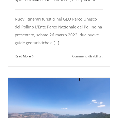
del
President
della
Nuovi itinerari turistici nel GEO Parco Unesco
Repubblic
del Pollino L’Ente Parco Nazionale del Pollino ha
dell’Alban
Ilir
presentato, sabato 26 marzo 2022, due nuove
Meta
guide geoturistiche e [...]
su
Read More
Commenti disabilitati
Nuovi
itinerari
geoturistic
nel
GEO
Park
Unesco
del
Pollino