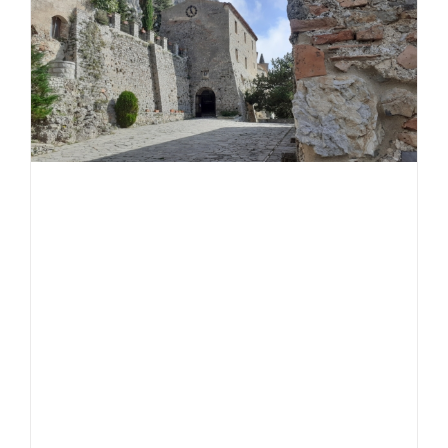
Parco
Nazionale
del
Pollino
e
dintorni
Luglio
–
Agosto
–
Settembr
2026