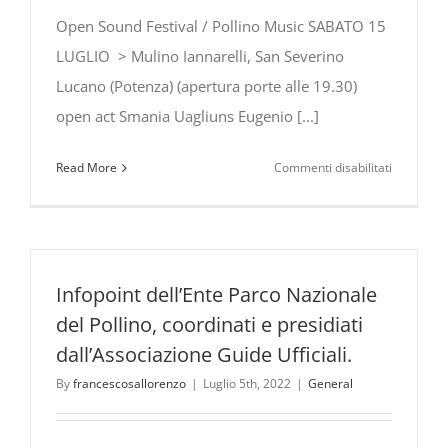
Open Sound Festival / Pollino Music SABATO 15
LUGLIO > Mulino Iannarelli, San Severino
Lucano (Potenza) (apertura porte alle 19.30)
open act Smania Uagliuns Eugenio [...]
su
Read More
Commenti disabilitati
Eugenio
in
Via
Di
Gioia
Infopoint dell’Ente Parco Nazionale
all’Open
del Pollino, coordinati e presidiati
Sound
dall’Associazione Guide Ufficiali.
Festival
–
By
francescosallorenzo
|
Luglio 5th, 2022
|
General
Pollino
Music