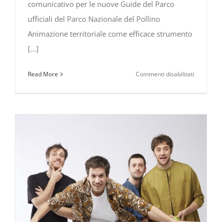
comunicativo per le nuove Guide del Parco
ufficiali del Parco Nazionale del Pollino
Animazione territoriale come efficace strumento
[...]
su
Read More
Commenti disabilitati
Animazio
territorial
come
efficace
strument
comunicat
formazio
per
le
nuove
Guide
del