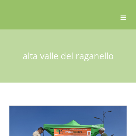
Skip
to
content
alta valle del raganello