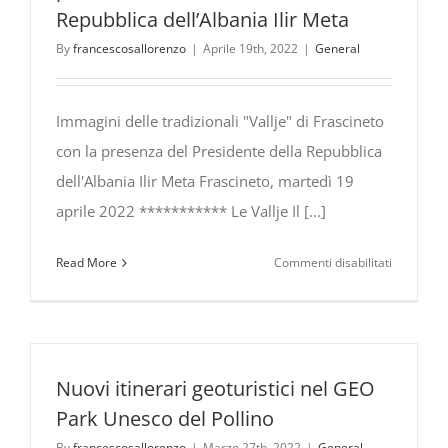
Repubblica dell’Albania Ilir Meta
By
francescosallorenzo
|
Aprile 19th, 2022
|
General
Immagini delle tradizionali "Vallje" di Frascineto
con la presenza del Presidente della Repubblica
dell'Albania Ilir Meta Frascineto, martedì 19
aprile 2022 *********** Le Vallje Il [...]
su
Read More
Commenti disabilitati
Vallje
albanesi
a
Frascinet
con
Nuovi itinerari geoturistici nel GEO
la
Park Unesco del Pollino
presenza
By
francescosallorenzo
|
Marzo 27th, 2022
|
General