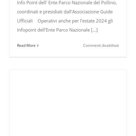
Info Point dell' Ente Parco Nazionale del Pollino,
coordinati e presidiati dall'Associazione Guide
Ufficiali Operativi anche per l'estate 2024 gli
Infopoint dell'Ente Parco Nazionale [...]
su
Read More
Commenti disabilitati
Infopoint
dell’Ente
Parco
Nazionale
del
Pollino,
coordinati
e
presidiati
dall’Assoc
Guide
Ufficiali.