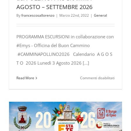
AGOSTO – SETTEMBRE 2026
By
francescosallorenzo
|
Marzo 22nd, 2022
|
General
PROGRAMMA ESCURSIONI in collaborazione con
#Emys - Officina del Buon Cammino
#CAMMINAPOLLINO2026 Calendario A G O S
T O 2026 Lunedì 3 Agosto 2026 [...]
su
Read More
Commenti disabilitati
ESCURSIO
nel
PARCO
NAZIONA
del
POLLINO:
PROGRA