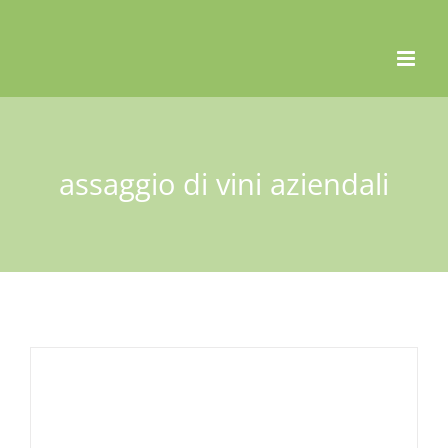
Skip
to
content
assaggio di vini aziendali