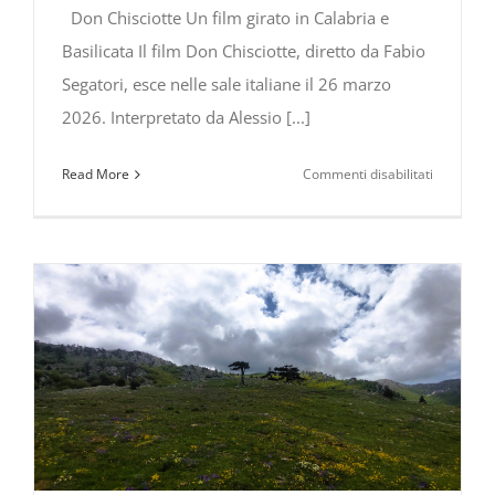
Don Chisciotte Un film girato in Calabria e
Basilicata Il film Don Chisciotte, diretto da Fabio
Segatori, esce nelle sale italiane il 26 marzo
2026. Interpretato da Alessio [...]
su
Read More
Commenti disabilitati
DON
CHISCIOT
–
Un
film
girato
in
Calabria
e
Basilicata