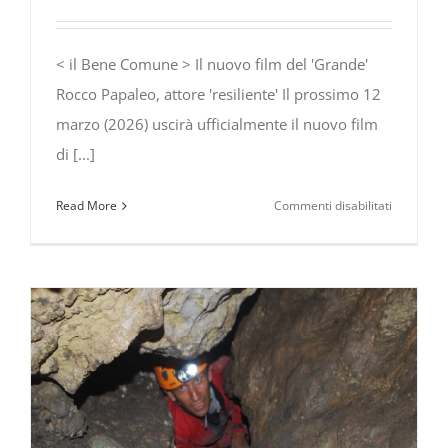
< il Bene Comune > Il nuovo film del 'Grande'
Rocco Papaleo, attore 'resiliente' Il prossimo 12
marzo (2026) uscirà ufficialmente il nuovo film
di [...]
su
Read More
Commenti disabilitati
il
Bene
Comune
–
Il
nuovo
film
del
‘Grande’
Rocco