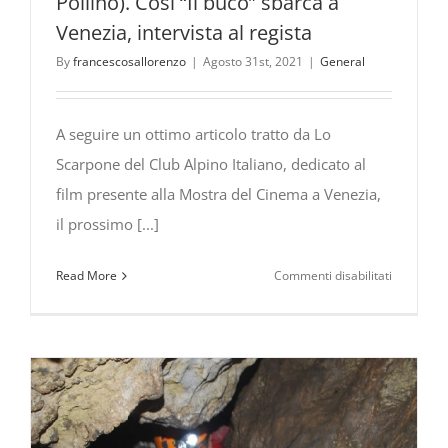
Pollino). Così “Il buco” sbarca a
Venezia, intervista al regista
By
francescosallorenzo
|
Agosto 31st, 2021
|
General
A seguire un ottimo articolo tratto da Lo
Scarpone del Club Alpino Italiano, dedicato al
film presente alla Mostra del Cinema a Venezia,
il prossimo [...]
su
Read More
Commenti disabilitati
Raccontar
il
buio
(nelle
terre
del
Pollino).