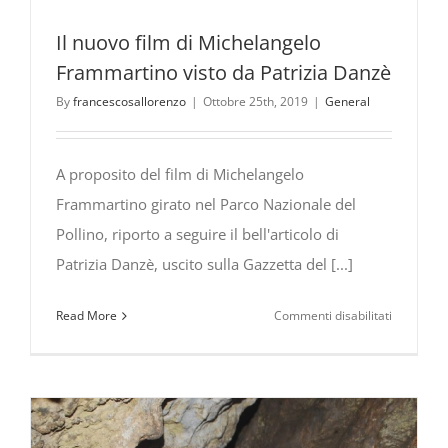
Il nuovo film di Michelangelo
Frammartino visto da Patrizia Danzè
By
francescosallorenzo
|
Ottobre 25th, 2019
|
General
A proposito del film di Michelangelo
Frammartino girato nel Parco Nazionale del
Pollino, riporto a seguire il bell'articolo di
Patrizia Danzè, uscito sulla Gazzetta del [...]
su
Read More
Commenti disabilitati
Il
nuovo
film
di
Michelang