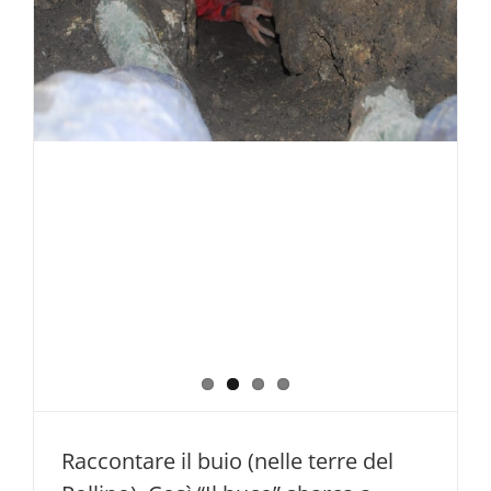
Papaleo,
attore
‘resiliente’
Raccontare il buio (nelle terre del