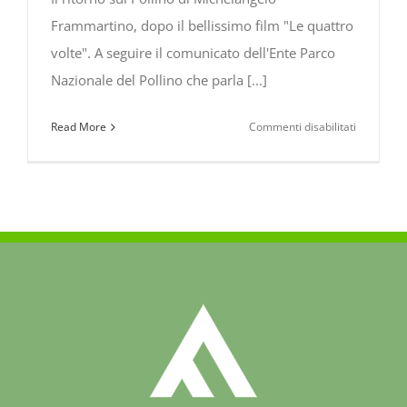
Frammartino, dopo il bellissimo film "Le quattro
volte". A seguire il comunicato dell'Ente Parco
Nazionale del Pollino che parla [...]
su
Read More
Commenti disabilitati
Sul
Pollino
le
riprese
del
nuovo
film
di
Michelang
Frammarti
“IL
BUCO”