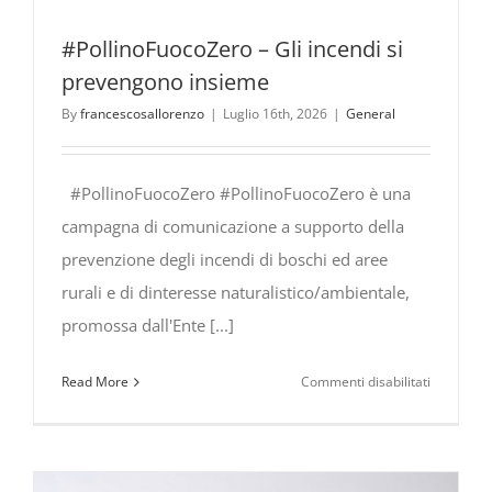
#PollinoFuocoZero – Gli incendi si
prevengono insieme
By
francescosallorenzo
|
Luglio 16th, 2026
|
General
#PollinoFuocoZero #PollinoFuocoZero è una
campagna di comunicazione a supporto della
prevenzione degli incendi di boschi ed aree
rurali e di dinteresse naturalistico/ambientale,
promossa dall'Ente [...]
su
Read More
Commenti disabilitati
#PollinoF
Gli
incendi
si