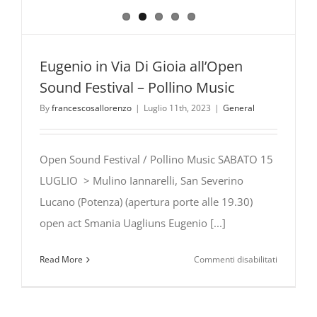
Eugenio in Via Di Gioia all’Open
Sound Festival – Pollino Music
By
francescosallorenzo
|
Luglio 11th, 2023
|
General
Open Sound Festival / Pollino Music SABATO 15
LUGLIO > Mulino Iannarelli, San Severino
Lucano (Potenza) (apertura porte alle 19.30)
open act Smania Uagliuns Eugenio [...]
su
Read More
Commenti disabilitati
Eugenio
in
Via