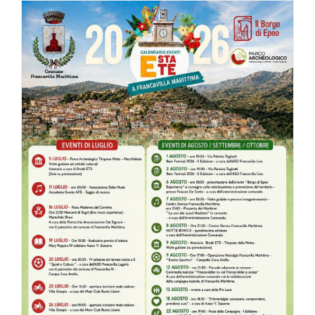
Di
Gioia
all’Open
Sound
Festival
–
Pollino
Music