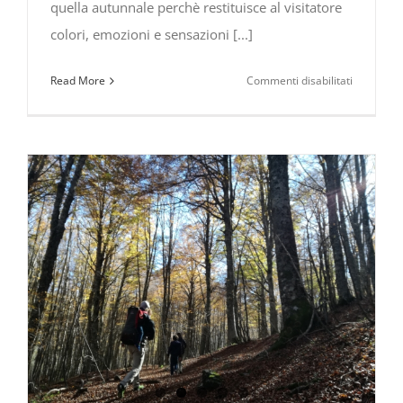
quella autunnale perchè restituisce al visitatore
colori, emozioni e sensazioni [...]
su
Read More
Commenti disabilitati
Escursioni
nel
Parco
Nazionale
del
Pollino:
program
NOVEMBR
2021