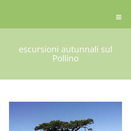
Skip
to
content
escursioni autunnali sul
Pollino