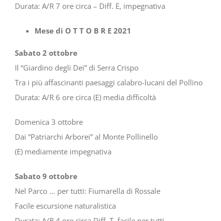
Durata: A/R 7 ore circa – Diff. E, impegnativa
Mese di O T T O B R E 2021
Sabato 2 ottobre
Il “Giardino degli Dei” di Serra Crispo
Tra i più affascinanti paesaggi calabro-lucani del Pollino
Durata: A/R 6 ore circa (E) media difficoltà
Domenica 3 ottobre
Dai “Patriarchi Arborei” al Monte Pollinello
(E) mediamente impegnativa
Sabato 9 ottobre
Nel Parco … per tutti: Fiumarella di Rossale
Facile escursione naturalistica
Durata: A/R 4 ore circa Diff. T, facile per tutti