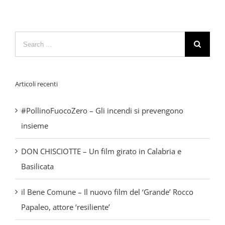
Search
for:
Articoli recenti
#PollinoFuocoZero – Gli incendi si prevengono
insieme
DON CHISCIOTTE – Un film girato in Calabria e
Basilicata
il Bene Comune – Il nuovo film del ‘Grande’ Rocco
Papaleo, attore ‘resiliente’
Animazione territoriale come efficace strumento
comunicativo, formazione per le nuove Guide del