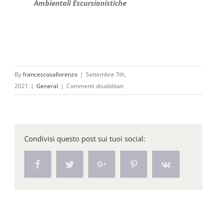
Ambientali Escursionistiche
By
francescosallorenzo
|
Settembre 7th,
su
2021
|
General
|
Commenti disabilitati
Escursioni
autunnali
nel
Parco
Condivisi questo post sui tuoi social:
Nazionale
del
Facebook
Twitter
Google+
Pinterest
Vk
Pollino:
programma
settembre
e
ottobre