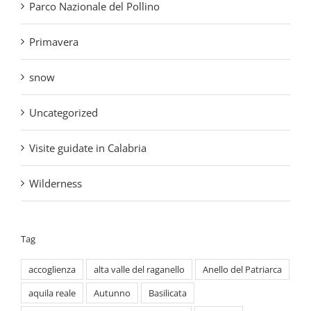
Primavera
snow
Uncategorized
Visite guidate in Calabria
Wilderness
Tag
accoglienza
alta valle del raganello
Anello del Patriarca
aquila reale
Autunno
Basilicata
Borghi del Parco Nazionale del Pollino
Calabria
cammini del Sud
cammini montani
Civita
Cultura