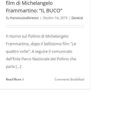
film di Michelangelo
Frammartino: “IL BUCO”
By
francescosallorenzo
|
Ottobre 1st, 2019
|
General
Il ritorno sul Pollino di Michelangelo
Frammartino, dopo il bellissimo film "Le
quattro volte". A seguire il comunicato
dell'Ente Parco Nazionale del Pollino che
parla [...]
su
Read More
Commenti disabilitati
Sul
Pollino
le
riprese
del