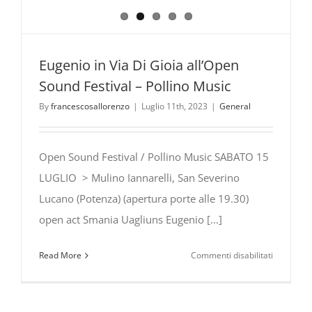
Eugenio in Via Di Gioia all’Open
Sound Festival – Pollino Music
By
francescosallorenzo
|
Luglio 11th, 2023
|
General
Open Sound Festival / Pollino Music SABATO 15
LUGLIO > Mulino Iannarelli, San Severino
Lucano (Potenza) (apertura porte alle 19.30)
open act Smania Uagliuns Eugenio [...]
su
Read More
Commenti disabilitati
Eugenio
in
Via