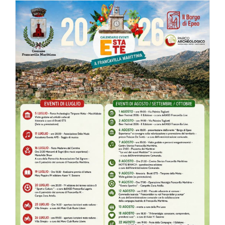
Di
Gioia
all’Open
Sound
Festival
–
Pollino
Music