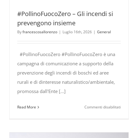
#PollinoFuocoZero – Gli incendi si
prevengono insieme
By
francescosallorenzo
|
Luglio 16th, 2026
|
General
#PollinoFuocoZero #PollinoFuocoZero è una
campagna di comunicazione a supporto della
prevenzione degli incendi di boschi ed aree
rurali e di dinteresse naturalistico/ambientale,
promossa dall'Ente [...]
su
Read More
Commenti disabilitati
#PollinoF
Gli
incendi
si