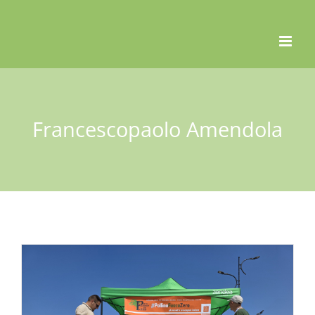
Skip
to
content
Francescopaolo Amendola