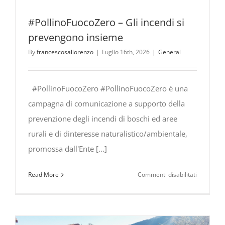
#PollinoFuocoZero – Gli incendi si
prevengono insieme
By
francescosallorenzo
|
Luglio 16th, 2026
|
General
#PollinoFuocoZero #PollinoFuocoZero è una
campagna di comunicazione a supporto della
prevenzione degli incendi di boschi ed aree
rurali e di dinteresse naturalistico/ambientale,
promossa dall'Ente [...]
su
Read More
Commenti disabilitati
#PollinoF
Gli
incendi
si