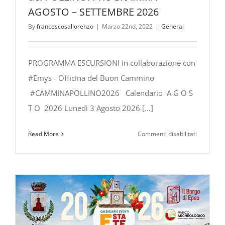
AGOSTO – SETTEMBRE 2026
By
francescosallorenzo
|
Marzo 22nd, 2022
|
General
PROGRAMMA ESCURSIONI in collaborazione con
#Emys - Officina del Buon Cammino
#CAMMINAPOLLINO2026 Calendario A G O S
T O 2026 Lunedì 3 Agosto 2026 [...]
su
Read More
Commenti disabilitati
ESCURSIO
nel
PARCO
NAZIONA
del
POLLINO:
PROGRA