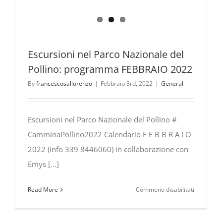
Escursioni nel Parco Nazionale del
Pollino: programma FEBBRAIO 2022
By
francescosallorenzo
|
Febbraio 3rd, 2022
|
General
Escursioni nel Parco Nazionale del Pollino #
CamminaPollino2022 Calendario F E B B R A I O
2022 (info 339 8446060) in collaborazione con
Emys [...]
su
Read More
Commenti disabilitati
Escursioni
nel