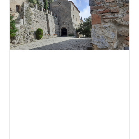
Parco
Nazionale
del
Pollino
e
dintorni
Luglio
–
Agosto
–
Settembr
2026