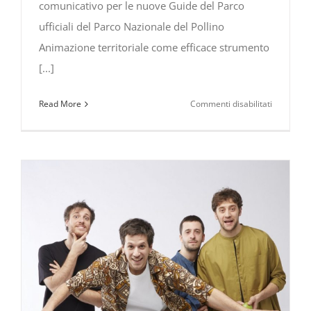
comunicativo per le nuove Guide del Parco
ufficiali del Parco Nazionale del Pollino
Animazione territoriale come efficace strumento
[...]
su
Read More
Commenti disabilitati
Animazio
territorial
come
efficace
strument
comunicat
formazio
per
le
nuove
Guide
del