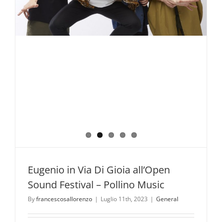
Parco
ufficiali
del
Parco
Nazionale
del
Pollino.
Eugenio in Via Di Gioia all’Open
Sound Festival – Pollino Music
By
francescosallorenzo
|
Luglio 11th, 2023
|
General