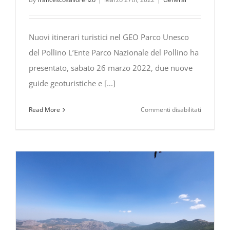
del
President
della
Nuovi itinerari turistici nel GEO Parco Unesco
Repubblic
del Pollino L’Ente Parco Nazionale del Pollino ha
dell’Alban
Ilir
presentato, sabato 26 marzo 2022, due nuove
Meta
guide geoturistiche e [...]
su
Read More
Commenti disabilitati
Nuovi
itinerari
geoturistic
nel
GEO
Park
Unesco
del
Pollino