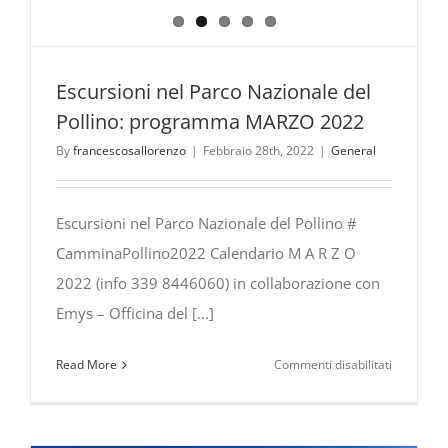
Escursioni nel Parco Nazionale del
Pollino: programma MARZO 2022
By
francescosallorenzo
|
Febbraio 28th, 2022
|
General
Escursioni nel Parco Nazionale del Pollino #
CamminaPollino2022 Calendario M A R Z O
2022 (info 339 8446060) in collaborazione con
Emys – Officina del [...]
su
Read More
Commenti disabilitati
Escursioni
nel
Parco