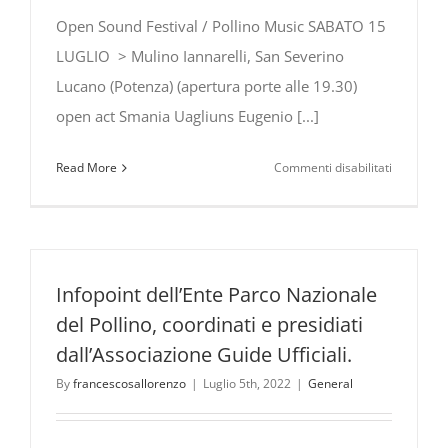
Open Sound Festival / Pollino Music SABATO 15
LUGLIO > Mulino Iannarelli, San Severino
Lucano (Potenza) (apertura porte alle 19.30)
open act Smania Uagliuns Eugenio [...]
su
Read More
Commenti disabilitati
Eugenio
in
Via
Di
Gioia
Infopoint dell’Ente Parco Nazionale
all’Open
del Pollino, coordinati e presidiati
Sound
dall’Associazione Guide Ufficiali.
Festival
–
By
francescosallorenzo
|
Luglio 5th, 2022
|
General
Pollino
Music