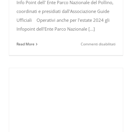
Info Point dell' Ente Parco Nazionale del Pollino,
coordinati e presidiati dall'Associazione Guide
Ufficiali Operativi anche per l'estate 2024 gli
Infopoint dell'Ente Parco Nazionale [...]
su
Read More
Commenti disabilitati
Infopoint
dell’Ente
Parco
Nazionale
del
Pollino,
coordinati
e
presidiati
dall’Assoc
Guide
Ufficiali.