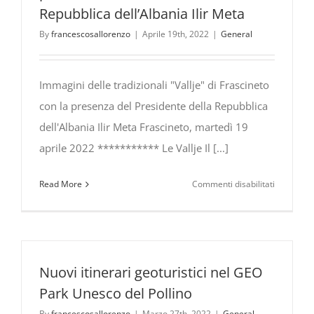
Repubblica dell’Albania Ilir Meta
By
francescosallorenzo
|
Aprile 19th, 2022
|
General
Immagini delle tradizionali "Vallje" di Frascineto
con la presenza del Presidente della Repubblica
dell'Albania Ilir Meta Frascineto, martedì 19
aprile 2022 *********** Le Vallje Il [...]
su
Read More
Commenti disabilitati
Vallje
albanesi
a
Frascinet
con
Nuovi itinerari geoturistici nel GEO
la
Park Unesco del Pollino
presenza
By
francescosallorenzo
|
Marzo 27th, 2022
|
General