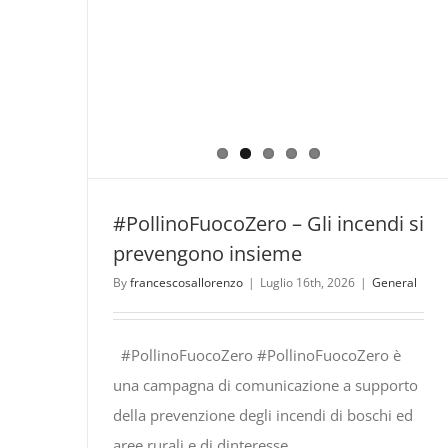
#PollinoFuocoZero – Gli incendi si
prevengono insieme
By
francescosallorenzo
|
Luglio 16th, 2026
|
General
#PollinoFuocoZero #PollinoFuocoZero è
una campagna di comunicazione a supporto
della prevenzione degli incendi di boschi ed
aree rurali e di dinteresse