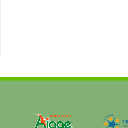
ti
festazioni
co
ionale
ino
orni
io