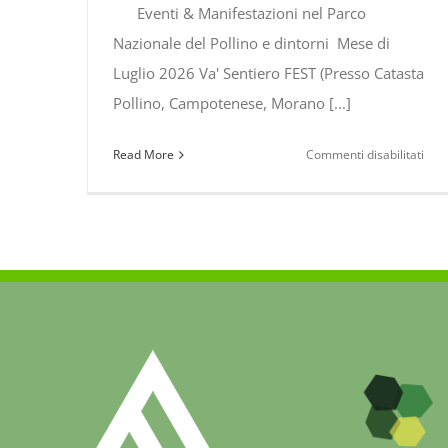
Eventi & Manifestazioni nel Parco
Nazionale del Pollino e dintorni Mese di
Luglio 2026 Va' Sentiero FEST (Presso Catasta
Pollino, Campotenese, Morano [...]
su
Read More
Commenti disabilitati
Even
&
Mani
nel
Par
Naz
del
Poll
e
dint
Lugl
–