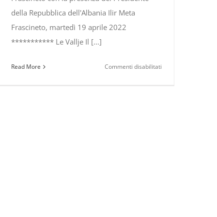
della Repubblica dell'Albania Ilir Meta
Frascineto, martedì 19 aprile 2022
*********** Le Vallje Il [...]
su
Read More
Commenti disabilitati
Vallje
albanesi
a
Frascineto
con
la
presenza
del
Presidente
della
Repubblica
dell’Albania