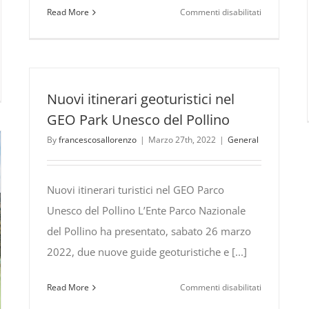
su
Read More
Commenti disabilitati
Eugenio
in
Via
Di
linoFuocoZero –
Gioia
Nuovi itinerari geoturistici nel
all’Open
GEO Park Unesco del Pollino
ndi
Sound
By
francescosallorenzo
|
Marzo 27th, 2022
|
General
Festival
vengono
–
ieme
Pollino
Nuovi itinerari turistici nel GEO Parco
Music
Unesco del Pollino L’Ente Parco Nazionale
del Pollino ha presentato, sabato 26 marzo
2022, due nuove guide geoturistiche e [...]
su
Read More
Commenti disabilitati
Nuovi