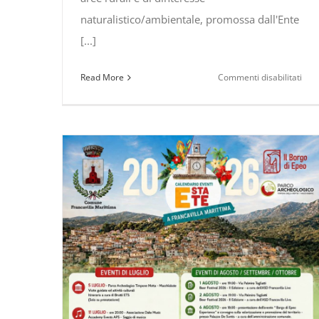
naturalistico/ambientale, promossa dall'Ente
[...]
su
Read More
Commenti disabilitati
#Pol
Gli
ince
si
pre
ins