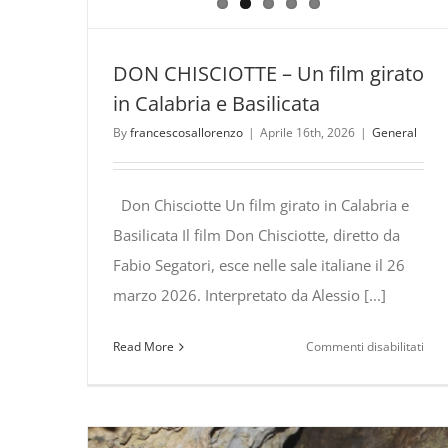
DON CHISCIOTTE – Un film girato
in Calabria e Basilicata
By
francescosallorenzo
|
Aprile 16th, 2026
|
General
Don Chisciotte Un film girato in Calabria e
Basilicata Il film Don Chisciotte, diretto da
Fabio Segatori, esce nelle sale italiane il 26
marzo 2026. Interpretato da Alessio [...]
su
Read More
Commenti disabilitati
DO
CHI
–
Un