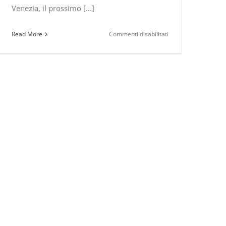
Venezia, il prossimo [...]
su
Read More
Commenti disabilitati
Raccontare
il
buio
(nelle
terre
del
Pollino).
Così
“Il
buco”
sbarca
a
Venezia,
intervista
al