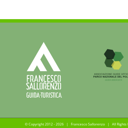
film
di
Mic
Fra
vist
da
Patr
Dan
© Copyright 2012 -
2026 | Francesco Sallorenzo | All Rights