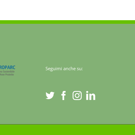
o
:
Seguimi anche su: