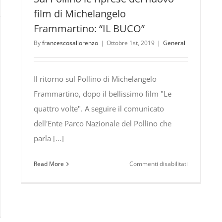
film di Michelangelo
Frammartino: “IL BUCO”
By
francescosallorenzo
|
Ottobre 1st, 2019
|
General
Il ritorno sul Pollino di Michelangelo
Frammartino, dopo il bellissimo film "Le
quattro volte". A seguire il comunicato
dell'Ente Parco Nazionale del Pollino che
parla [...]
su
Read More
Commenti disabilitati
Sul
Pollino
le
riprese
vo