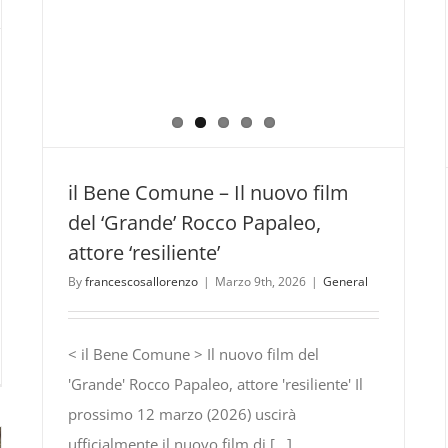
il Bene Comune – Il nuovo film
del ‘Grande’ Rocco Papaleo,
attore ‘resiliente’
By
francescosallorenzo
|
Marzo 9th, 2026
|
General
< il Bene Comune > Il nuovo film del
N
'Grande' Rocco Papaleo, attore 'resiliente' Il
SCIOTTE
prossimo 12 marzo (2026) uscirà
ufficialmente il nuovo film di [...]