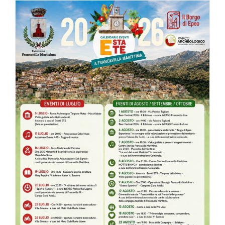
Di
Gioia
all’Open
Sound
Festival
–
Pollino
Music