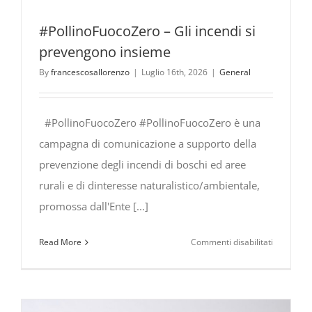
#PollinoFuocoZero – Gli incendi si
prevengono insieme
By
francescosallorenzo
|
Luglio 16th, 2026
|
General
#PollinoFuocoZero #PollinoFuocoZero è una
campagna di comunicazione a supporto della
prevenzione degli incendi di boschi ed aree
rurali e di dinteresse naturalistico/ambientale,
promossa dall'Ente [...]
su
Read More
Commenti disabilitati
#PollinoF
Gli
incendi
si