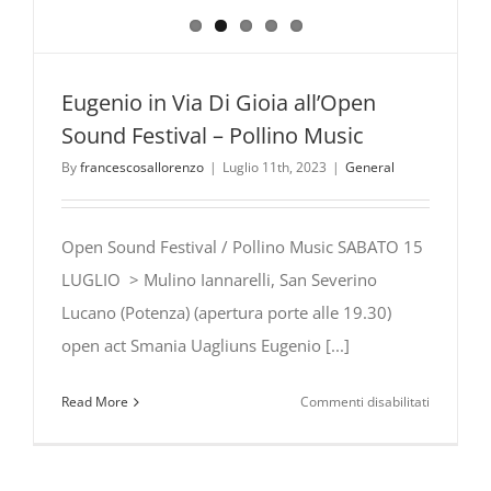
Eugenio in Via Di Gioia all’Open
Sound Festival – Pollino Music
By
francescosallorenzo
|
Luglio 11th, 2023
|
General
Open Sound Festival / Pollino Music SABATO 15
LUGLIO > Mulino Iannarelli, San Severino
Lucano (Potenza) (apertura porte alle 19.30)
open act Smania Uagliuns Eugenio [...]
su
Read More
Commenti disabilitati
Eugenio
in
Via