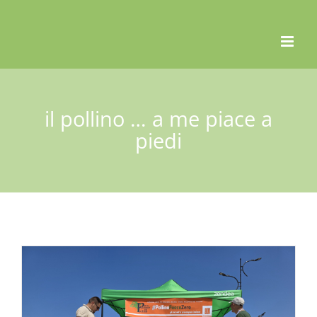
Skip
to
content
il pollino … a me piace a
piedi