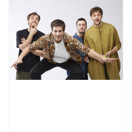
prevengo
insieme