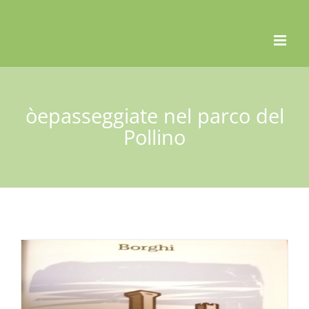
Skip
to
content
òepasseggiate nel parco del
Pollino