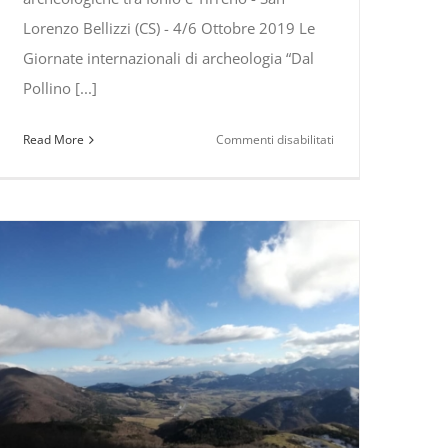
Lorenzo Bellizzi (CS) - 4/6 Ottobre 2019 Le
Giornate internazionali di archeologia “Dal
Pollino [...]
su
Read More
Commenti disabilitati
Dal
Pollino
o
all’Orsomarso.
o
Ricerche
archeologiche
tra
Ionio
e
Tirreno
–
San
Lorenzo