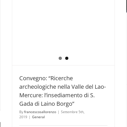
sta
Convegno: “Ricerche
archeologiche nella Valle del Lao-
Mercure: l’insediamento di S.
Gada di Laino Borgo”
By
francescosallorenzo
|
Settembre 5th,
ino
2019
|
General
ese