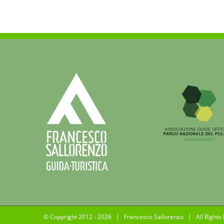
nuo
gui
sull
Grot
del
Rom
a
Pap
(5
apri
201
© Copyright 2012 -
2026 | Francesco Sallorenzo | All Rights