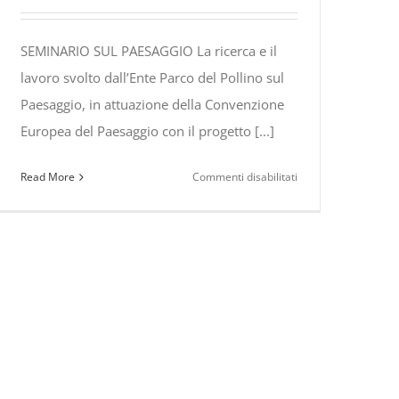
SEMINARIO SUL PAESAGGIO La ricerca e il
lavoro svolto dall’Ente Parco del Pollino sul
Paesaggio, in attuazione della Convenzione
Europea del Paesaggio con il progetto [...]
su
Read More
Commenti disabilitati
Seminario
sul
he
“Paesaggio”
a
cura
dell’Ente
Parco
Nazionale
to
del
Pollino