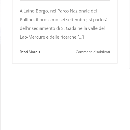
A Laino Borgo, nel Parco Nazionale del
vo
Pollino, il prossimo sei settembre, si parlerà
dell’insediamento di S. Gada nella valle del
helangelo
Lao-Mercure e delle ricerche [...]
mmartino:
su
Read More
Commenti disabilitati
O”
Convegno:
“Ricerche
archeologic
nella
Valle
del
Lao-
Mercure:
l’insediamen
di
S.