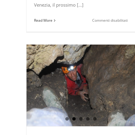
Venezia, il prossimo [...]
su
Read More
Commenti disabilitati
Rac
il
buio
(nel
terr
del
Polli
Così
“Il
buc
sba
a
Vene
inte
al