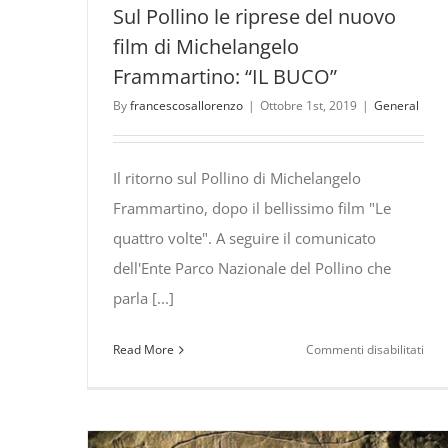
regi
Sul Pollino le riprese del nuovo
film di Michelangelo
Frammartino: “IL BUCO”
By
francescosallorenzo
|
Ottobre 1st, 2019
|
General
Il ritorno sul Pollino di Michelangelo
Frammartino, dopo il bellissimo film "Le
quattro volte". A seguire il comunicato
dell'Ente Parco Nazionale del Pollino che
parla [...]
su
Read More
Commenti disabilitati
Sul
Poll
le
ripr