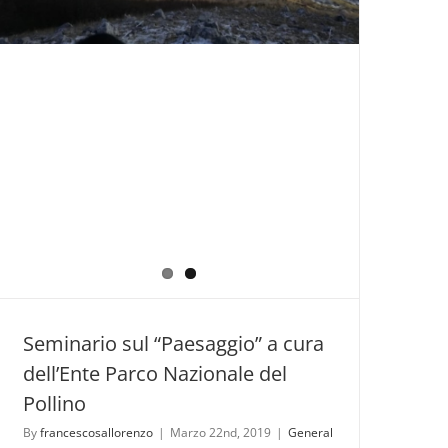
Bellizzi
(CS)
–
4/6
Ottobre
2019
Seminario sul “Paesaggio” a cura
dell’Ente Parco Nazionale del
Pollino
By
francescosallorenzo
|
Marzo 22nd, 2019
|
General