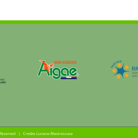
va
da
a
ta
ito
asidero
le
9)
 Reserved | Credits
Luciano Mastrascusa