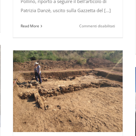
Pollino, riporto a seguire il bell'articolo di
Patrizia Danzè, uscito sulla Gazzetta del [...]
su
Read More
Commenti disabilitati
contare
Il
nuovo
film
le
di
e
Michelangel
Frammartin
no).
visto
da
Patrizia
o”
Danzè
rca
zia,
rvista